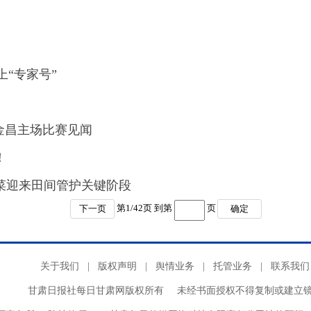
上“专家号”
”金昌主场比赛见闻
！
菜迎来田间管护关键阶段
第
1
/
42
页 到第
页
下一页
确定
关于我们
|
版权声明
|
舆情业务
|
托管业务
|
联系我们
甘肃日报社每日甘肃网版权所有
未经书面授权不得复制或建立