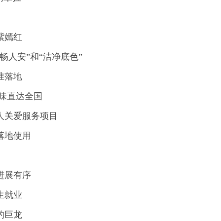
紫嫣红
畅人安”和“洁净底色”
准落地
鲜味直达全国
人关爱服务项目
落地使用
进展有序
生就业
的巨龙