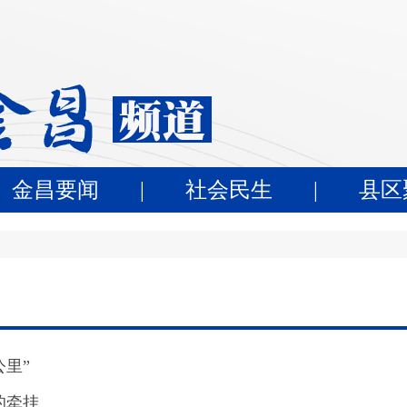
金昌要闻
|
社会民生
|
县区
公里”
的牵挂