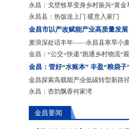
永昌：戈壁牧草变身乡村振兴“黄金
永昌县：热饭送上门 暖意入家门
金昌市以产改赋能产业高质量发展
麦浪深处话丰年——永昌县寒旱小
金昌：“公交+快递”跑通乡村物流“
金昌：管好“水账本” 丰盈“粮袋子
金昌探索高载能产业低碳转型新路
永昌：杏韵飘香何家湾
金昌要闻