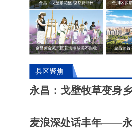
金昌：戈壁繁花盛 镍都夏韵长
金川区多
金昌紫金苑景区花海绽放美不胜收
金昌龙首
县区聚焦
永昌：戈壁牧草变身乡
八一建军节 致敬最可爱的人 |
麦浪深处话丰年——