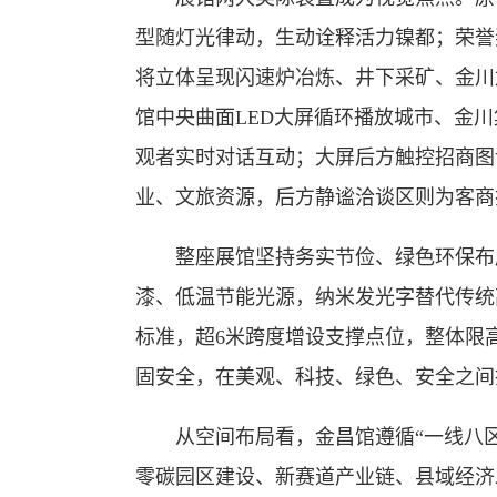
型随灯光律动，生动诠释活力镍都；荣誉
将立体呈现闪速炉冶炼、井下采矿、金川
馆中央曲面LED大屏循环播放城市、金
观者实时对话互动；大屏后方触控招商图谱
业、文旅资源，后方静谧洽谈区则为客商
整座展馆坚持务实节俭、绿色环保布展
漆、低温节能光源，纳米发光字替代传统
标准，超6米跨度增设支撑点位，整体限高
固安全，在美观、科技、绿色、安全之间
从空间布局看，金昌馆遵循“一线八区
零碳园区建设、新赛道产业链、县域经济