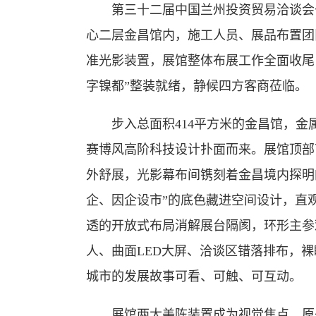
第三十二届中国兰州投资贸易洽谈会于7
心二层金昌馆内，施工人员、展品布置团
准光影装置，展馆整体布展工作全面收尾
字镍都”整装就绪，静候四方客商莅临。
步入总面积414平方米的金昌馆，金
赛博风高阶科技设计扑面而来。展馆顶部
外舒展，光影幕布间镌刻着金昌境内探明
企、因企设市”的底色藏进空间设计，直
透的开放式布局消解展台隔阂，环形主参
人、曲面LED大屏、洽谈区错落排布，
城市的发展故事可看、可触、可互动。
展馆两大美陈装置成为视觉焦点。原子