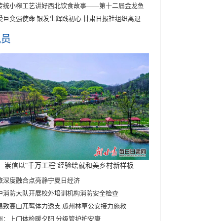
传统小榨工艺讲好西北饮食故事——第十二届金龙鱼
受巨变强使命 银发生辉践初心 甘肃日报社组织离退
讯员
崇信以"千万工程"经验绘就和美乡村新样板
旅深度融合点亮静宁夏日经济
中消防大队开展校外培训机构消防安全检查
温致高山兀鹫体力透支 瓜州林草公安接力施救
州：上门体检暖夕阳 分级管护护安康