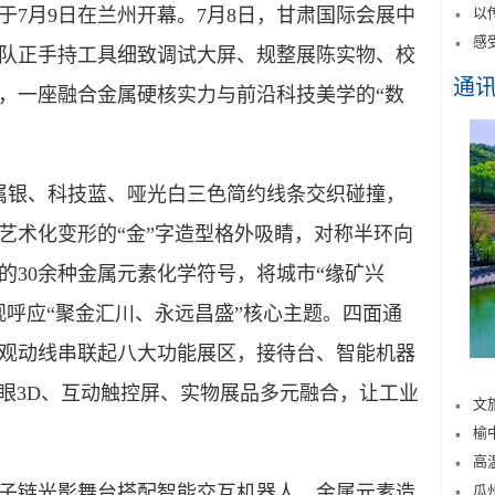
月9日在兰州开幕。7月8日，甘肃国际会展中
以
感
队正手持工具细致调试大屏、规整展陈实物、校
通
，一座融合金属硬核实力与前沿科技美学的“数
属银、科技蓝、哑光白三色简约线条交织碰撞，
艺术化变形的“金”字造型格外吸睛，对称半环向
的30余种金属元素化学符号，将城市“缘矿兴
观呼应“聚金汇川、永远昌盛”核心主题。四面通
观动线串联起八大功能展区，接待台、智能机器
裸眼3D、互动触控屏、实物展品多元融合，让工业
文
榆
高
瓜
链光影舞台搭配智能交互机器人，金属元素造