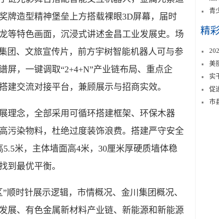
青
奖牌造型精神堡垒上方搭载裸眼3D屏幕，届时
精
龙等特色画面，沉浸式讲述金昌工业发展史。场
川集团、文旅宣传片，前方宇树智能机器人可与参
2
美
屏，一键调取“2+4+N”产业链布局、重点企
实
搭建交流对接平台，兼顾展示与招商实效。
促
市
理念，全部采用可循环搭建框架、环保木器
高污染物料，杜绝过度装饰浪费。搭建严守安全
5.5米，主体墙面高4米，30厘米厚硬质墙体稳
找到最优平衡。
”顺时针展示逻辑，市情概况、金川集团概况、
发展、有色金属新材料产业链、新能源和新能源