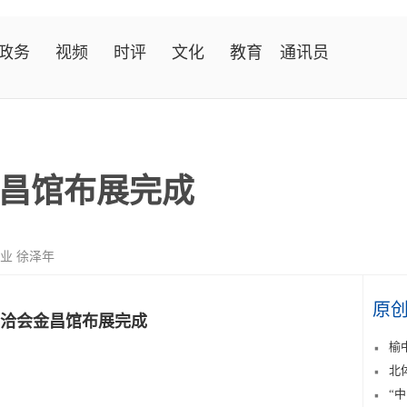
政务
视频
时评
文化
教育
通讯员
昌馆布展完成
业 徐泽年
原
洽会金昌馆布展完成
榆
北
“