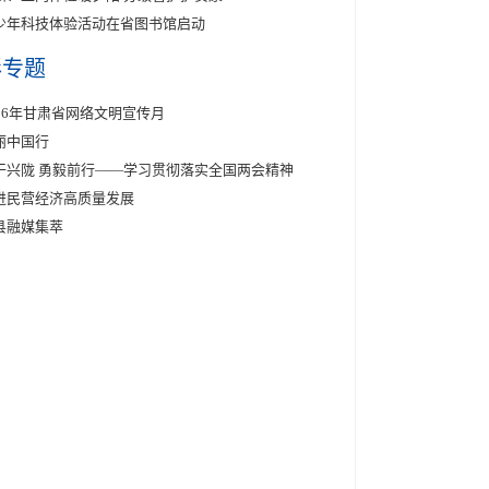
少年科技体验活动在省图书馆启动
彩专题
026年甘肃省网络文明宣传月
丽中国行
干兴陇 勇毅前行——学习贯彻落实全国两会精神
进民营经济高质量发展
县融媒集萃