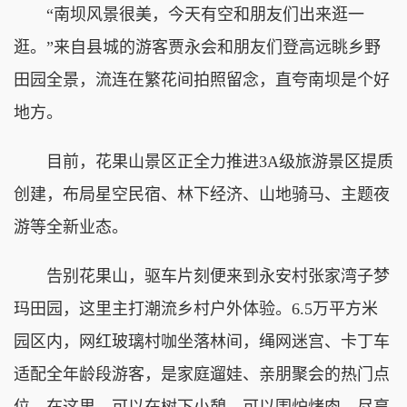
“南坝风景很美，今天有空和朋友们出来逛一
逛。”来自县城的游客贾永会和朋友们登高远眺乡野
田园全景，流连在繁花间拍照留念，直夸南坝是个好
地方。
目前，花果山景区正全力推进3A级旅游景区提质
创建，布局星空民宿、林下经济、山地骑马、主题夜
游等全新业态。
告别花果山，驱车片刻便来到永安村张家湾子梦
玛田园，这里主打潮流乡村户外体验。6.5万平方米
园区内，网红玻璃村咖坐落林间，绳网迷宫、卡丁车
适配全年龄段游客，是家庭遛娃、亲朋聚会的热门点
位。在这里，可以在树下小憩，可以围炉烤肉，尽享