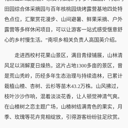
田园综合体采摘园与百年核桃园烧烤露营基地四处特
色点位，汇聚赏花漫步、山间避暑、鲜果采摘、户外
露营等多样休闲项目，可以让游客一站式感受惬意舒
心的乡村慢生活。”南坝乡相关负责人高国英介绍。
走进西校村花果山景区，满目青绿铺展，山林清
风足以消解夏日燥热，这片占地1300多亩的景区，曾
是荒山秃岭，历经多年生态治理与持续造林，已累计
栽植山楂、杏树、云杉等苗木43.2万株。山风拂过，
枝叶沙沙作响，混着淡淡花香，让人顿觉神清气爽。
在山楂树之恋主题广场，山楂树结满青色的果实，月
季、玫瑰等花卉竞相绽放，引得游客纷纷驻足欣赏。