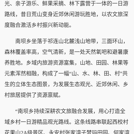
光、亲子游乐、鲜果采摘、林下露营于一体的一日游
路线，昔日荒山变身近郊休闲游玩胜地，以农文旅深
度融合激活乡村振兴新动能。
南坝乡坐落于祁连山北麓浅山地带，三面环山，
森林覆盖率高，空气清新，是一处天然氧吧和避暑康
养胜地。乡域内旅游资源富集，山地、田园、林果等
元素浑然相融，构成了一幅“山、水、林、田、村”共
生的立体生态图景，为发展生态观光、近郊休闲、乡
村旅居提供了资源禀赋。
“南坝乡持续深耕农文旅融合发展，用心打造全
域乡村一日游精品观光路线。这条线路串联起西校村
花果山2A级景区、永安村张家湾子梦玛田园、何家湾