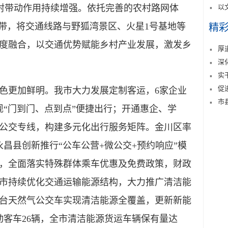
以
纽辐射带动作用持续增强。依托完善的农村路网体
范带，将交通线路与野狐湾景区、火星1号基地等
精
度融合，以交通优势赋能乡村产业发展，激发乡
厚
深
实
促
更加鲜明。我市大力发展定制客运，6家企业
市
实现“门到门、点到点”便捷出行；开通惠企、学
题公交专线，构建多元化出行服务矩阵。金川区率
昌县创新推行“公车公营+微公交+预约响应”模
，全面落实特殊群体乘车优惠及免费政策，财政
市持续优化交通运输能源结构，大力推广清洁能
0台天然气公交车实现清洁能源全覆盖，更新新能
动客车26辆，全市清洁能源货运车辆保有量达