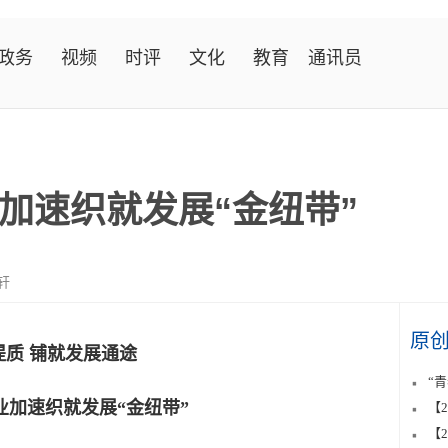
政务
视频
时评
文化
教育
通讯员
加速织就发展“金纽带”
轩
原
提质 铺就发展通途
“
业加速织就发展“金纽带”
【
【