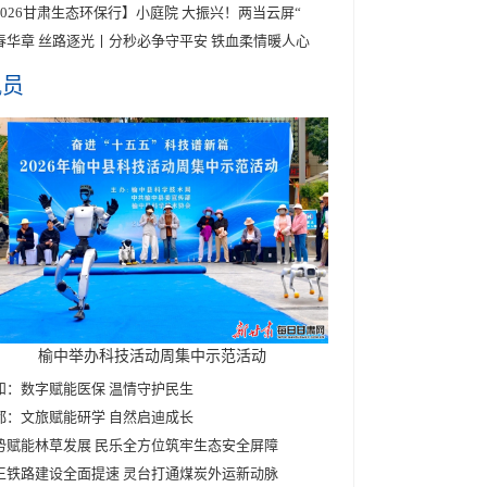
2026甘肃生态环保行】小庭院 大振兴！两当云屏“
春华章 丝路逐光丨分秒必争守平安 铁血柔情暖人心
讯员
榆中举办科技活动周集中示范活动
和：数字赋能医保 温情守护民生
都：文旅赋能研学 自然启迪成长
势赋能林草发展 民乐全方位筑牢生态安全屏障
王铁路建设全面提速 灵台打通煤炭外运新动脉