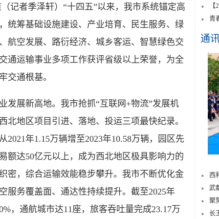
（记者季泽轩）“十四五”以来，我市系统锚定高
【
青
，统筹基础设施建设、产业培育、民生服务、绿
通
、航空发展、路衍经济、城乡客运、智慧绿色交
交通运输事业多项工作获评省级以上荣誉，为全
牢交通根基。
发展新高地。我市抢抓“互联网+物流”发展机
西北地区项目引进、落地、投运三项最快纪录。
1年1.15万辆增至2023年10.58万辆，园区先
易额达50亿元以上，成为西北地区极具影响力的
织密，综合运输效能稳步攀升。我市不断优化金
西
武
服务覆盖面、通达性持续提升。截至2025年
聚
0%，通航城市达11座，旅客吞吐量完成23.17万
长