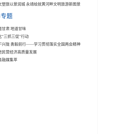
文塑旅以景润城 永靖绘就黄河畔文明旅游新图景
彩专题
道甘肃 地道甘味
化“三抓三促”行动
干兴陇 勇毅前行——学习贯彻落实全国两会精神
进民营经济高质量发展
县融媒集萃