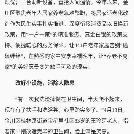
烦忧；一台助听设备，重拾人间温情。今年以来，金
川区聚焦老年人居家养老急难愁盼，将居家适老化改
造作为民生实事扎实推进，深度衔接消费品以旧换新
政策，用“一户一策”的精准服务、真金白银的政策支
持、便捷暖心的服务保障，让441户老年家庭告别“磕
磕绊绊”，在熟悉的家中安享幸福晚年，让“养老不离
家”的美好愿景变为触手可及的现实。
改好小设施，消除大隐患
“有一次我洗澡摔倒在卫生间，半天爬不起来，
现在有了扶手和洗浴凳，心里踏实多了。”4月13日，
金川区桂林路街道宝星里社区83岁的王玲芽老人，指
着家中刚改造完毕的卫生间，脸上满是笑意。